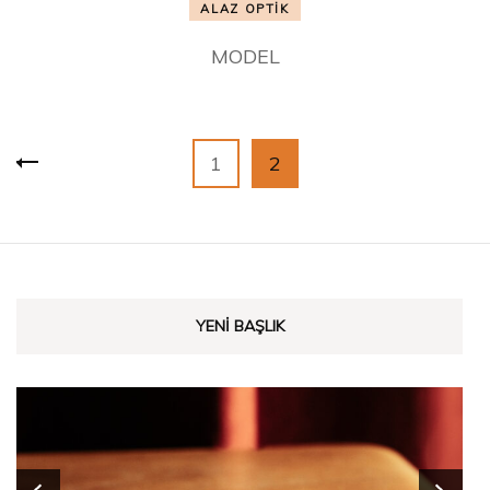
ALAZ OPTİK
MODEL
Yazı
Sayfa
Sayfa
1
2
dolaşımı
YENI BAŞLIK